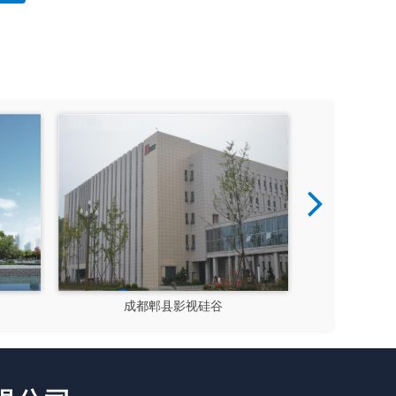
成都郫县影视硅谷
新都