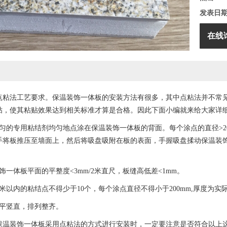
发表日
在线
点粘法工艺要求。保温装饰一体板的安装方法有很多，其中点粘法并不常
贴，使其粘贴效果达到相关标准才算是合格。因此下面小编就来给大家详
的专用粘结剂均匀地点涂在保温装饰一体板的背面。每个涂点的直径>200
用手将板推压至墙面上，然后将吸盘吸附在板的表面，手握吸盘揉动保温装
体板平面的平整度<3mm/2米直尺，板缝高低差<1mm。
内的粘结点不得少于10个，每个涂点直径不得小于200mm,厚度为实际
平竖直，排列整齐。
装饰一体板采用点粘法的方式进行安装时，一定要注意是否符合以上这