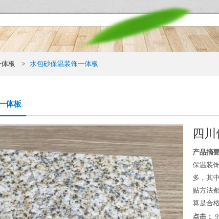
一体板
>
水包砂保温装饰一体板
一体板
四川
产品摘要
保温装
多，其
贴方法
算是合格
点击：
9