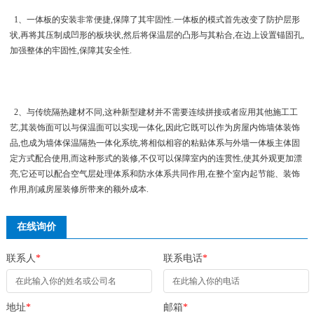
1、一体板的安装非常便捷,保障了其牢固性.一体板的模式首先改变了防护层形
状,再将其压制成凹形的板块状,然后将保温层的凸形与其粘合,在边上设置锚固孔,
加强整体的牢固性,保障其安全性.
2、与传统隔热建材不同,这种新型建材并不需要连续拼接或者应用其他施工工
艺,其装饰面可以与保温面可以实现一体化,因此它既可以作为房屋内饰墙体装饰
品,也成为墙体保温隔热一体化系统,将相似相容的粘贴体系与外墙一体板主体固
定方式配合使用,而这种形式的装修,不仅可以保障室内的连贯性,使其外观更加漂
亮,它还可以配合空气层处理体系和防水体系共同作用,在整个室内起节能、装饰
作用,削减房屋装修所带来的额外成本.
在线询价
联系人
*
联系电话
*
地址
*
邮箱
*