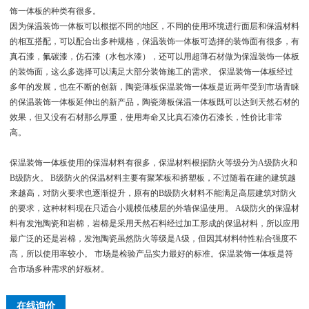
饰一体板的种类有很多。
因为保温装饰一体板可以根据不同的地区，不同的使用环境进行面层和保温材料
的相互搭配，可以配合出多种规格，保温装饰一体板可选择的装饰面有很多，有
真石漆，氟碳漆，仿石漆（水包水漆），还可以用超薄石材做为保温装饰一体板
的装饰面，这么多选择可以满足大部分装饰施工的需求。 保温装饰一体板经过
多年的发展，也在不断的创新，陶瓷薄板保温装饰一体板是近两年受到市场青睐
的保温装饰一体板延伸出的新产品，陶瓷薄板保温一体板既可以达到天然石材的
效果，但又没有石材那么厚重，使用寿命又比真石漆仿石漆长，性价比非常
高。
保温装饰一体板使用的保温材料有很多，保温材料根据防火等级分为A级防火和
B级防火。 B级防火的保温材料主要有聚苯板和挤塑板，不过随着在建的建筑越
来越高，对防火要求也逐渐提升，原有的B级防火材料不能满足高层建筑对防火
的要求，这种材料现在只适合小规模低楼层的外墙保温使用。 A级防火的保温材
料有发泡陶瓷和岩棉，岩棉是采用天然石料经过加工形成的保温材料，所以应用
最广泛的还是岩棉，发泡陶瓷虽然防火等级是A级，但因其材料特性粘合强度不
高，所以使用率较小。 市场是检验产品实力最好的标准。保温装饰一体板是符
合市场多种需求的好板材。
在线询价